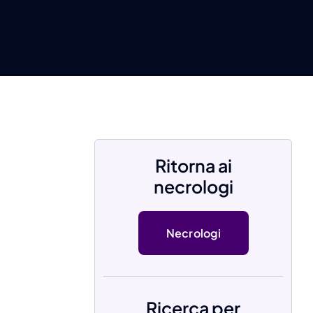
Ritorna ai
necrologi
Necrologi
Ricerca per