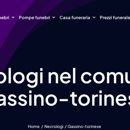
nebri
Pompe funebri
Casa funeraria
Prezzi funeral
logi nel com
assino-torine
Home
Necrologi
Gassino-torinese