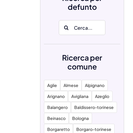
defunto
Search
for:
Ricerca per
comune
Aglie
Almese
Alpignano
Arignano
Avigliana
Azeglio
Balangero
Baldissero-torinese
Beinasco
Bologna
Borgaretto
Borgaro-torinese