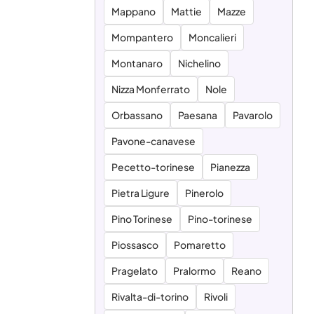
Mappano
Mattie
Mazze
Mompantero
Moncalieri
Montanaro
Nichelino
Nizza Monferrato
Nole
Orbassano
Paesana
Pavarolo
Pavone-canavese
Pecetto-torinese
Pianezza
Pietra Ligure
Pinerolo
Pino Torinese
Pino-torinese
Piossasco
Pomaretto
Pragelato
Pralormo
Reano
Rivalta-di-torino
Rivoli