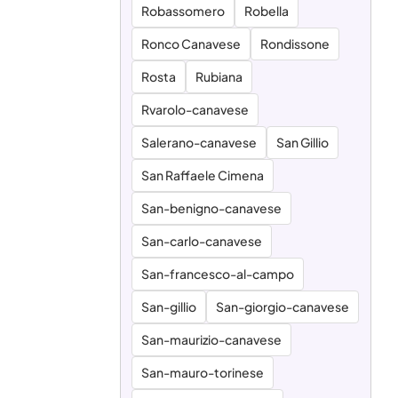
Robassomero
Robella
Ronco Canavese
Rondissone
Rosta
Rubiana
Rvarolo-canavese
Salerano-canavese
San Gillio
San Raffaele Cimena
San-benigno-canavese
San-carlo-canavese
San-francesco-al-campo
San-gillio
San-giorgio-canavese
San-maurizio-canavese
San-mauro-torinese