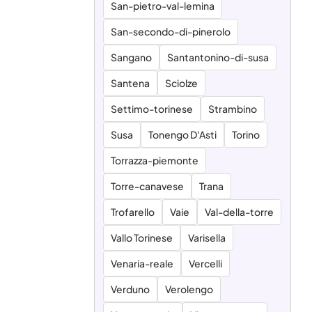
San-pietro-val-lemina
San-secondo-di-pinerolo
Sangano
Santantonino-di-susa
Santena
Sciolze
Settimo-torinese
Strambino
Susa
Tonengo D'Asti
Torino
Torrazza-piemonte
Torre-canavese
Trana
Trofarello
Vaie
Val-della-torre
Vallo Torinese
Varisella
Venaria-reale
Vercelli
Verduno
Verolengo