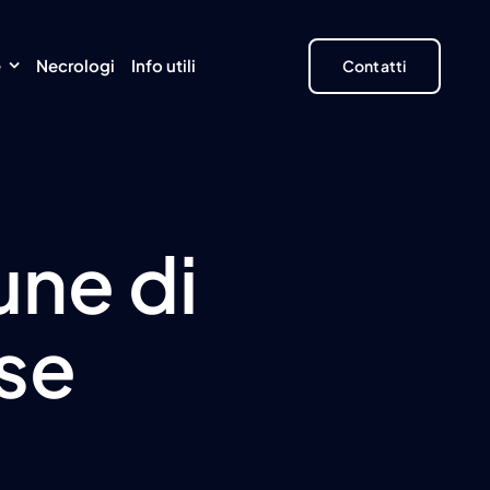
e
Necrologi
Info utili
Contatti
une di
se