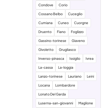
Condove
Corio
Cossano Belbo
Cuceglio
Cumiana
Cuneo
Cuorgne
Druento
Fiano
Foglizzo
Gassino-torinese
Giaveno
Givoletto
Grugliasco
Inverso-pinasca
Issiglio
Ivrea
La-cassa
La-loggia
Lanzo-torinese
Lauriano
Leini
Locana
Lombardore
Lonato Del Garda
Luserna-san-giovanni
Maglione