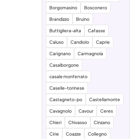
Borgomasino
Bosconero
Brandizzo
Bruino
Buttigliera-alta
Cafasse
Caluso
Candiolo
Caprie
Carignano
Carmagnola
Casalborgone
casale monferrato
Caselle-torinese
Castagneto-po
Castellamonte
Cavagnolo
Cavour
Ceres
Chieri
Chivasso
Cinzano
Cirie
Coazze
Collegno