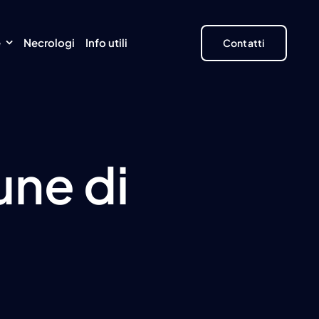
e
Necrologi
Info utili
Contatti
une di