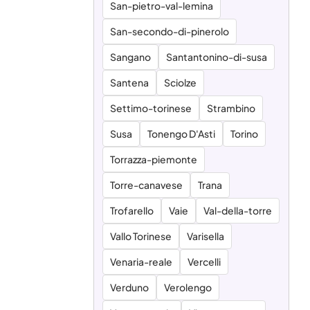
San-pietro-val-lemina
San-secondo-di-pinerolo
Sangano
Santantonino-di-susa
Santena
Sciolze
Settimo-torinese
Strambino
Susa
Tonengo D'Asti
Torino
Torrazza-piemonte
Torre-canavese
Trana
Trofarello
Vaie
Val-della-torre
Vallo Torinese
Varisella
Venaria-reale
Vercelli
Verduno
Verolengo