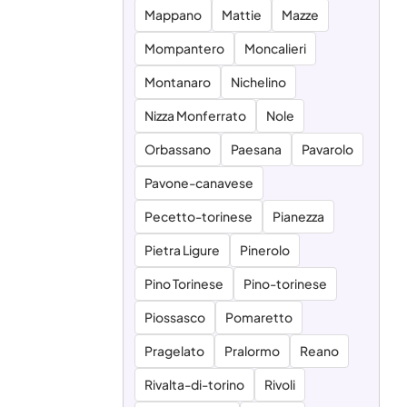
Mappano
Mattie
Mazze
Mompantero
Moncalieri
Montanaro
Nichelino
Nizza Monferrato
Nole
Orbassano
Paesana
Pavarolo
Pavone-canavese
Pecetto-torinese
Pianezza
Pietra Ligure
Pinerolo
Pino Torinese
Pino-torinese
Piossasco
Pomaretto
Pragelato
Pralormo
Reano
Rivalta-di-torino
Rivoli