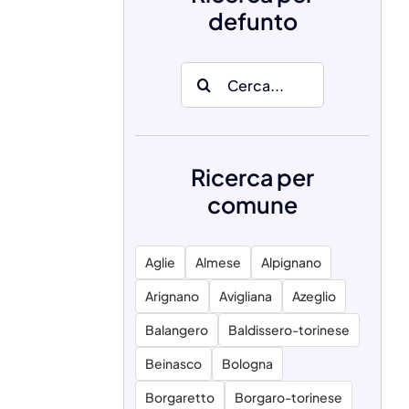
defunto
Search
for:
Ricerca per
comune
Aglie
Almese
Alpignano
Arignano
Avigliana
Azeglio
Balangero
Baldissero-torinese
Beinasco
Bologna
Borgaretto
Borgaro-torinese