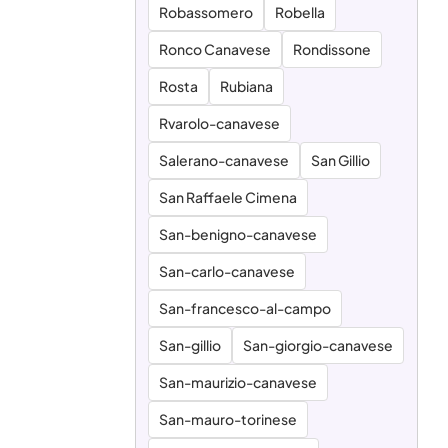
Robassomero
Robella
Ronco Canavese
Rondissone
Rosta
Rubiana
Rvarolo-canavese
Salerano-canavese
San Gillio
San Raffaele Cimena
San-benigno-canavese
San-carlo-canavese
San-francesco-al-campo
San-gillio
San-giorgio-canavese
San-maurizio-canavese
San-mauro-torinese