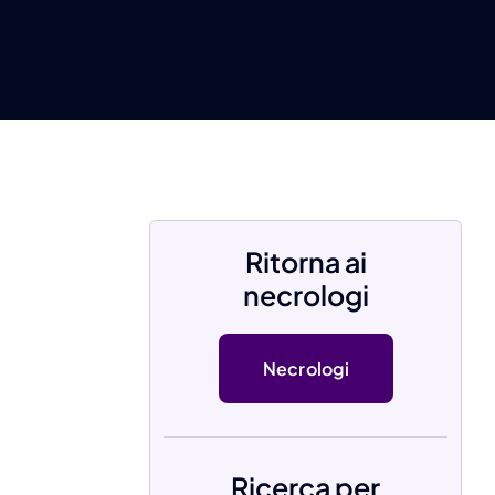
Ritorna ai
necrologi
Necrologi
Ricerca per