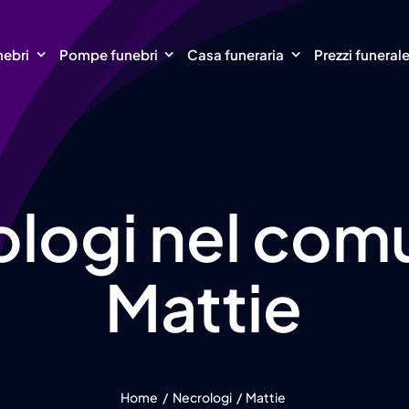
nebri
Pompe funebri
Casa funeraria
Prezzi funeral
logi nel com
Mattie
Home
Necrologi
Mattie