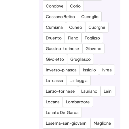
Condove
Corio
Cossano Belbo
Cuceglio
Cumiana
Cuneo
Cuorgne
Druento
Fiano
Foglizzo
Gassino-torinese
Giaveno
Givoletto
Grugliasco
Inverso-pinasca
Issiglio
Ivrea
La-cassa
La-loggia
Lanzo-torinese
Lauriano
Leini
Locana
Lombardore
Lonato Del Garda
Luserna-san-giovanni
Maglione