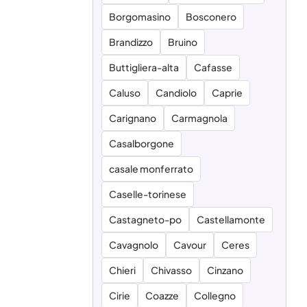
Borgomasino
Bosconero
Brandizzo
Bruino
Buttigliera-alta
Cafasse
Caluso
Candiolo
Caprie
Carignano
Carmagnola
Casalborgone
casale monferrato
Caselle-torinese
Castagneto-po
Castellamonte
Cavagnolo
Cavour
Ceres
Chieri
Chivasso
Cinzano
Cirie
Coazze
Collegno