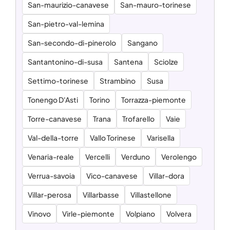
San-maurizio-canavese
San-mauro-torinese
San-pietro-val-lemina
San-secondo-di-pinerolo
Sangano
Santantonino-di-susa
Santena
Sciolze
Settimo-torinese
Strambino
Susa
Tonengo D'Asti
Torino
Torrazza-piemonte
Torre-canavese
Trana
Trofarello
Vaie
Val-della-torre
Vallo Torinese
Varisella
Venaria-reale
Vercelli
Verduno
Verolengo
Verrua-savoia
Vico-canavese
Villar-dora
Villar-perosa
Villarbasse
Villastellone
Vinovo
Virle-piemonte
Volpiano
Volvera