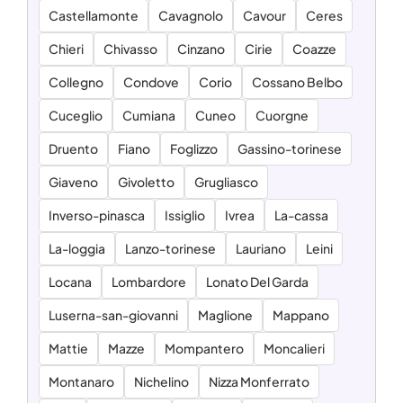
Castellamonte
Cavagnolo
Cavour
Ceres
Chieri
Chivasso
Cinzano
Cirie
Coazze
Collegno
Condove
Corio
Cossano Belbo
Cuceglio
Cumiana
Cuneo
Cuorgne
Druento
Fiano
Foglizzo
Gassino-torinese
Giaveno
Givoletto
Grugliasco
Inverso-pinasca
Issiglio
Ivrea
La-cassa
La-loggia
Lanzo-torinese
Lauriano
Leini
Locana
Lombardore
Lonato Del Garda
Luserna-san-giovanni
Maglione
Mappano
Mattie
Mazze
Mompantero
Moncalieri
Montanaro
Nichelino
Nizza Monferrato