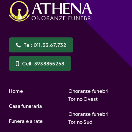
Tel: 011.53.67.732
Cell: 3938855268
Home
Onoranze funebri
Torino Ovest
Casa funeraria
Onoranze funebri
Funerale a rate
Torino Sud