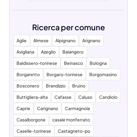
Ricerca per comune
Aglie
Almese
Alpignano
Arignano
Avigliana
Azeglio
Balangero
Baldissero-torinese
Beinasco
Bologna
Borgaretto
Borgaro-torinese
Borgomasino
Bosconero
Brandizzo
Bruino
Buttigliera-alta
Cafasse
Caluso
Candiolo
Caprie
Carignano
Carmagnola
Casalborgone
casale monferrato
Caselle-torinese
Castagneto-po