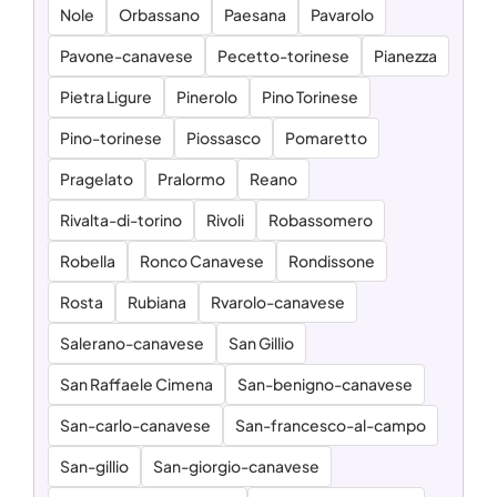
Nole
Orbassano
Paesana
Pavarolo
Pavone-canavese
Pecetto-torinese
Pianezza
Pietra Ligure
Pinerolo
Pino Torinese
Pino-torinese
Piossasco
Pomaretto
Pragelato
Pralormo
Reano
Rivalta-di-torino
Rivoli
Robassomero
Robella
Ronco Canavese
Rondissone
Rosta
Rubiana
Rvarolo-canavese
Salerano-canavese
San Gillio
San Raffaele Cimena
San-benigno-canavese
San-carlo-canavese
San-francesco-al-campo
San-gillio
San-giorgio-canavese