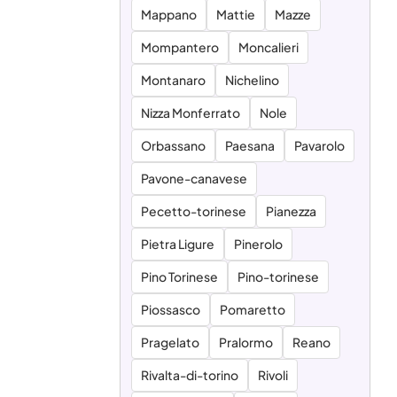
Mappano
Mattie
Mazze
Mompantero
Moncalieri
Montanaro
Nichelino
Nizza Monferrato
Nole
Orbassano
Paesana
Pavarolo
Pavone-canavese
Pecetto-torinese
Pianezza
Pietra Ligure
Pinerolo
Pino Torinese
Pino-torinese
Piossasco
Pomaretto
Pragelato
Pralormo
Reano
Rivalta-di-torino
Rivoli