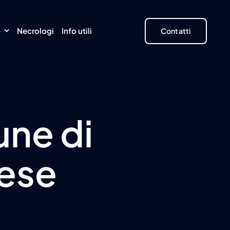
e
Necrologi
Info utili
Contatti
une di
nese