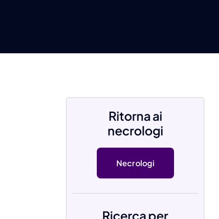
Ritorna ai
necrologi
Necrologi
Ricerca per