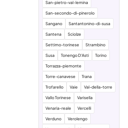
San-pietro-val-lemina
San-secondo-di-pinerolo
Sangano
Santantonino-di-susa
Santena
Sciolze
Settimo-torinese
Strambino
Susa
Tonengo D'Asti
Torino
Torrazza-piemonte
Torre-canavese
Trana
Trofarello
Vaie
Val-della-torre
Vallo Torinese
Varisella
Venaria-reale
Vercelli
Verduno
Verolengo