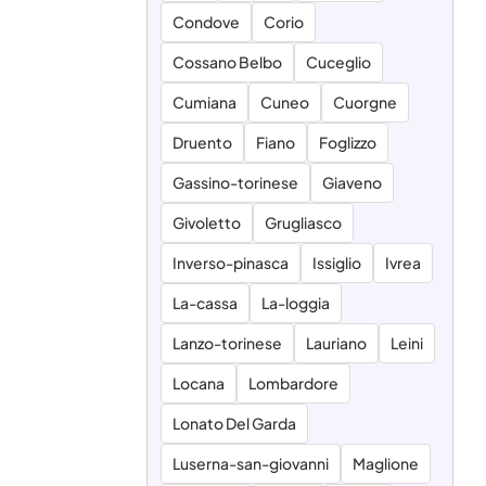
Condove
Corio
Cossano Belbo
Cuceglio
Cumiana
Cuneo
Cuorgne
Druento
Fiano
Foglizzo
Gassino-torinese
Giaveno
Givoletto
Grugliasco
Inverso-pinasca
Issiglio
Ivrea
La-cassa
La-loggia
Lanzo-torinese
Lauriano
Leini
Locana
Lombardore
Lonato Del Garda
Luserna-san-giovanni
Maglione