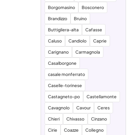
Borgomasino
Bosconero
Brandizzo
Bruino
Buttigliera-alta
Cafasse
Caluso
Candiolo
Caprie
Carignano
Carmagnola
Casalborgone
casale monferrato
Caselle-torinese
Castagneto-po
Castellamonte
Cavagnolo
Cavour
Ceres
Chieri
Chivasso
Cinzano
Cirie
Coazze
Collegno