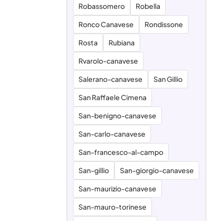
Robassomero
Robella
Ronco Canavese
Rondissone
Rosta
Rubiana
Rvarolo-canavese
Salerano-canavese
San Gillio
San Raffaele Cimena
San-benigno-canavese
San-carlo-canavese
San-francesco-al-campo
San-gillio
San-giorgio-canavese
San-maurizio-canavese
San-mauro-torinese