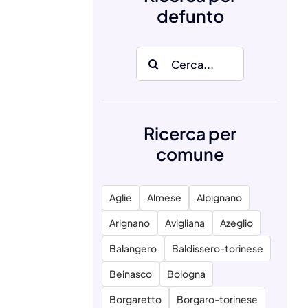
defunto
Search
for:
Ricerca per
comune
Aglie
Almese
Alpignano
Arignano
Avigliana
Azeglio
Balangero
Baldissero-torinese
Beinasco
Bologna
Borgaretto
Borgaro-torinese