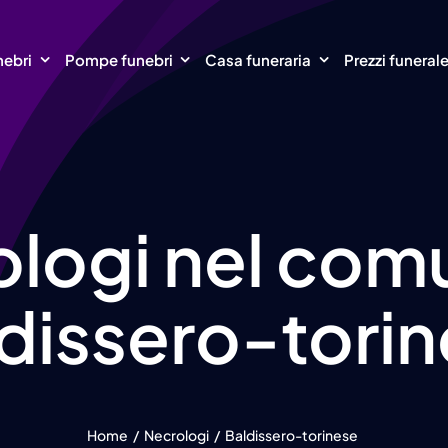
nebri
Pompe funebri
Casa funeraria
Prezzi funeral
logi nel com
dissero-tori
Home
Necrologi
Baldissero-torinese