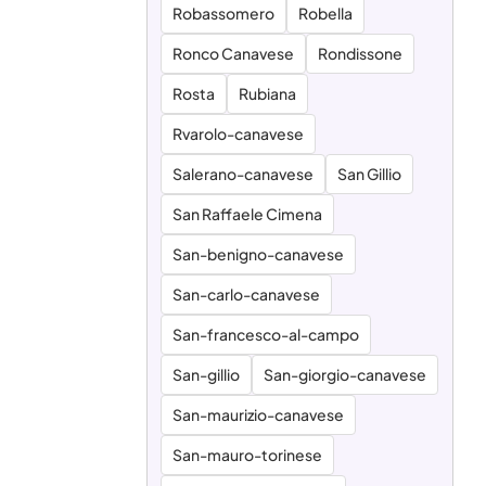
Robassomero
Robella
Ronco Canavese
Rondissone
Rosta
Rubiana
Rvarolo-canavese
Salerano-canavese
San Gillio
San Raffaele Cimena
San-benigno-canavese
San-carlo-canavese
San-francesco-al-campo
San-gillio
San-giorgio-canavese
San-maurizio-canavese
San-mauro-torinese