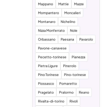
Mappano
Mattie
Mazze
Mompantero
Moncalieri
Montanaro
Nichelino
Nizza Monferrato
Nole
Orbassano
Paesana
Pavarolo
Pavone-canavese
Pecetto-torinese
Pianezza
Pietra Ligure
Pinerolo
Pino Torinese
Pino-torinese
Piossasco
Pomaretto
Pragelato
Pralormo
Reano
Rivalta-di-torino
Rivoli