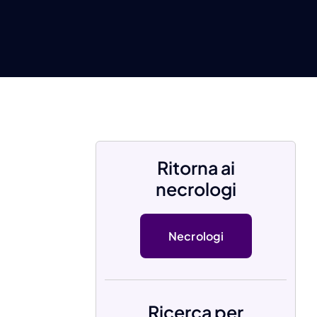
Ritorna ai
necrologi
Necrologi
Ricerca per