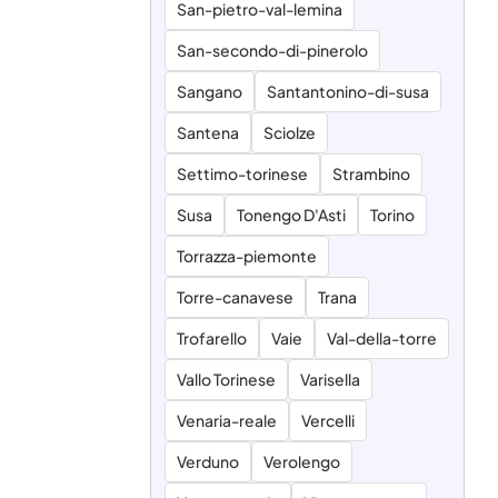
San-pietro-val-lemina
San-secondo-di-pinerolo
Sangano
Santantonino-di-susa
Santena
Sciolze
Settimo-torinese
Strambino
Susa
Tonengo D'Asti
Torino
Torrazza-piemonte
Torre-canavese
Trana
Trofarello
Vaie
Val-della-torre
Vallo Torinese
Varisella
Venaria-reale
Vercelli
Verduno
Verolengo