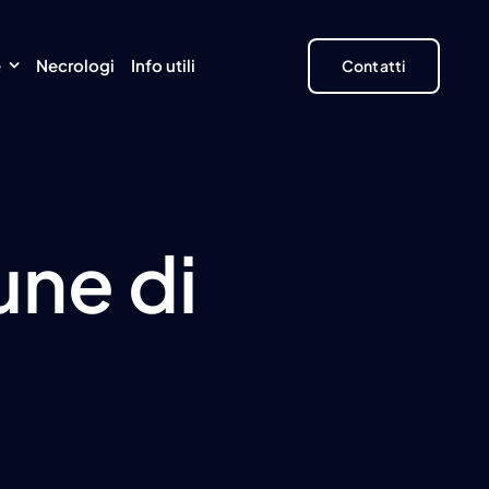
e
Necrologi
Info utili
Contatti
une di