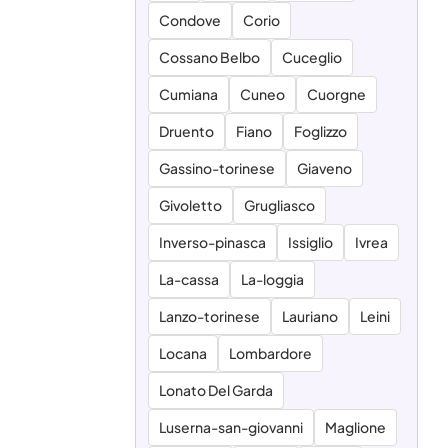
Condove
Corio
Cossano Belbo
Cuceglio
Cumiana
Cuneo
Cuorgne
Druento
Fiano
Foglizzo
Gassino-torinese
Giaveno
Givoletto
Grugliasco
Inverso-pinasca
Issiglio
Ivrea
La-cassa
La-loggia
Lanzo-torinese
Lauriano
Leini
Locana
Lombardore
Lonato Del Garda
Luserna-san-giovanni
Maglione