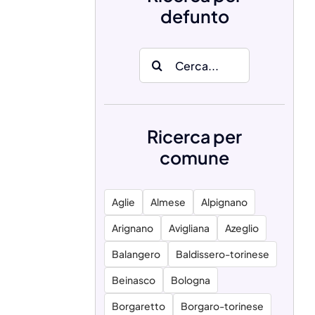
defunto
Search
for:
Ricerca per
comune
Aglie
Almese
Alpignano
Arignano
Avigliana
Azeglio
Balangero
Baldissero-torinese
Beinasco
Bologna
Borgaretto
Borgaro-torinese