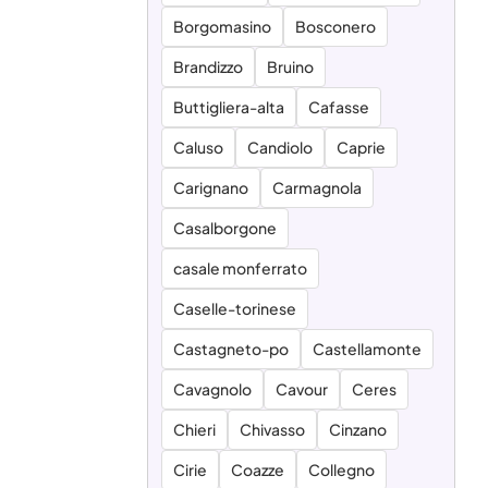
Borgomasino
Bosconero
Brandizzo
Bruino
Buttigliera-alta
Cafasse
Caluso
Candiolo
Caprie
Carignano
Carmagnola
Casalborgone
casale monferrato
Caselle-torinese
Castagneto-po
Castellamonte
Cavagnolo
Cavour
Ceres
Chieri
Chivasso
Cinzano
Cirie
Coazze
Collegno