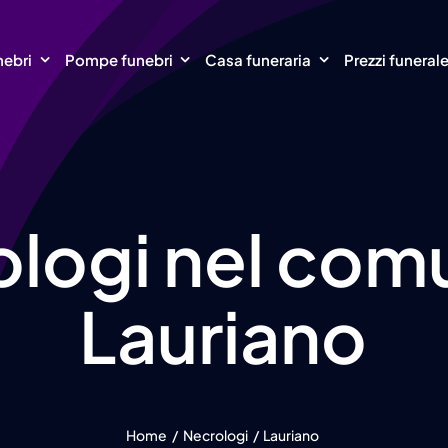
nebri
Pompe funebri
Casa funeraria
Prezzi funeral
logi nel com
Lauriano
Home
Necrologi
Lauriano