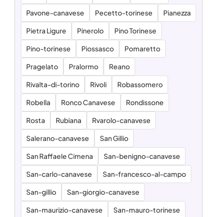
Pavone-canavese
Pecetto-torinese
Pianezza
Pietra Ligure
Pinerolo
Pino Torinese
Pino-torinese
Piossasco
Pomaretto
Pragelato
Pralormo
Reano
Rivalta-di-torino
Rivoli
Robassomero
Robella
Ronco Canavese
Rondissone
Rosta
Rubiana
Rvarolo-canavese
Salerano-canavese
San Gillio
San Raffaele Cimena
San-benigno-canavese
San-carlo-canavese
San-francesco-al-campo
San-gillio
San-giorgio-canavese
San-maurizio-canavese
San-mauro-torinese