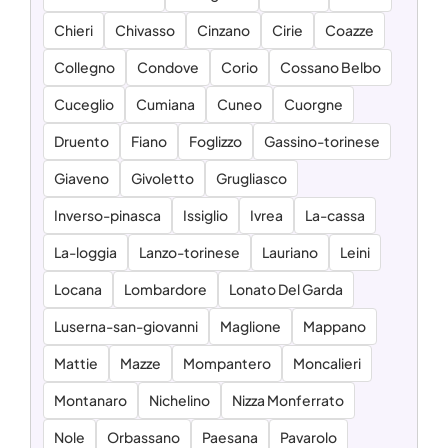
Chieri
Chivasso
Cinzano
Cirie
Coazze
Collegno
Condove
Corio
Cossano Belbo
Cuceglio
Cumiana
Cuneo
Cuorgne
Druento
Fiano
Foglizzo
Gassino-torinese
Giaveno
Givoletto
Grugliasco
Inverso-pinasca
Issiglio
Ivrea
La-cassa
La-loggia
Lanzo-torinese
Lauriano
Leini
Locana
Lombardore
Lonato Del Garda
Luserna-san-giovanni
Maglione
Mappano
Mattie
Mazze
Mompantero
Moncalieri
Montanaro
Nichelino
Nizza Monferrato
Nole
Orbassano
Paesana
Pavarolo