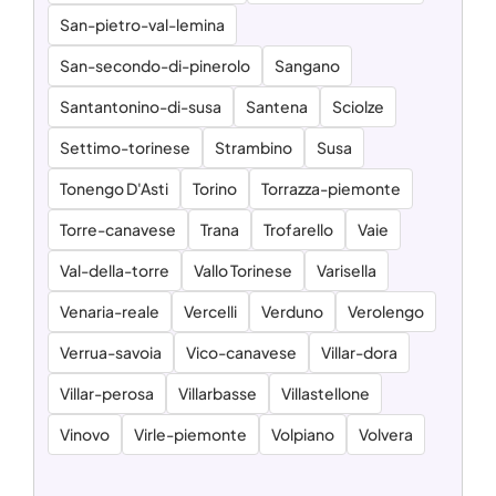
San-pietro-val-lemina
San-secondo-di-pinerolo
Sangano
Santantonino-di-susa
Santena
Sciolze
Settimo-torinese
Strambino
Susa
Tonengo D'Asti
Torino
Torrazza-piemonte
Torre-canavese
Trana
Trofarello
Vaie
Val-della-torre
Vallo Torinese
Varisella
Venaria-reale
Vercelli
Verduno
Verolengo
Verrua-savoia
Vico-canavese
Villar-dora
Villar-perosa
Villarbasse
Villastellone
Vinovo
Virle-piemonte
Volpiano
Volvera