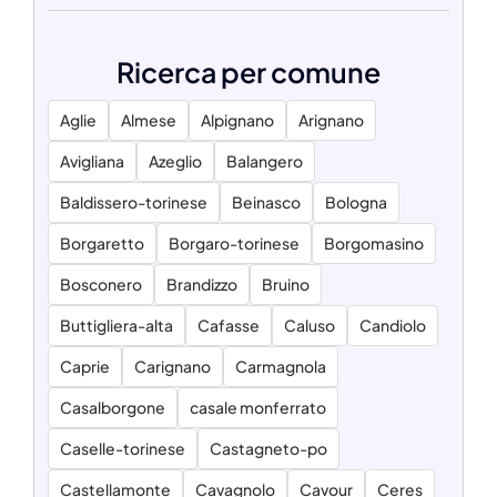
Ricerca per comune
Aglie
Almese
Alpignano
Arignano
Avigliana
Azeglio
Balangero
Baldissero-torinese
Beinasco
Bologna
Borgaretto
Borgaro-torinese
Borgomasino
Bosconero
Brandizzo
Bruino
Buttigliera-alta
Cafasse
Caluso
Candiolo
Caprie
Carignano
Carmagnola
Casalborgone
casale monferrato
Caselle-torinese
Castagneto-po
Castellamonte
Cavagnolo
Cavour
Ceres