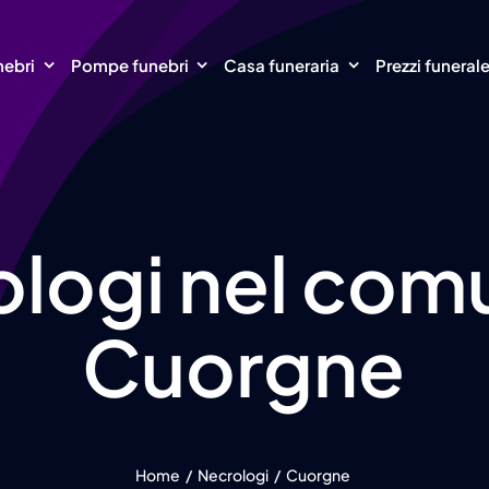
nebri
Pompe funebri
Casa funeraria
Prezzi funeral
logi nel com
Cuorgne
Home
Necrologi
Cuorgne