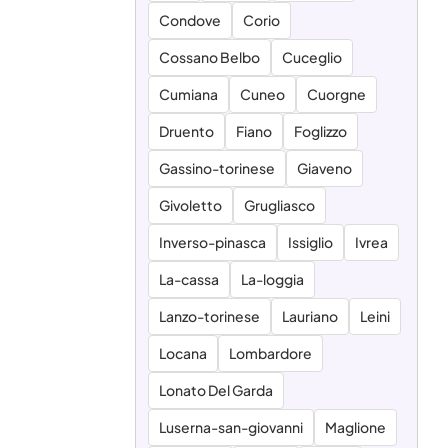
Condove
Corio
Cossano Belbo
Cuceglio
Cumiana
Cuneo
Cuorgne
Druento
Fiano
Foglizzo
Gassino-torinese
Giaveno
Givoletto
Grugliasco
Inverso-pinasca
Issiglio
Ivrea
La-cassa
La-loggia
Lanzo-torinese
Lauriano
Leini
Locana
Lombardore
Lonato Del Garda
Luserna-san-giovanni
Maglione