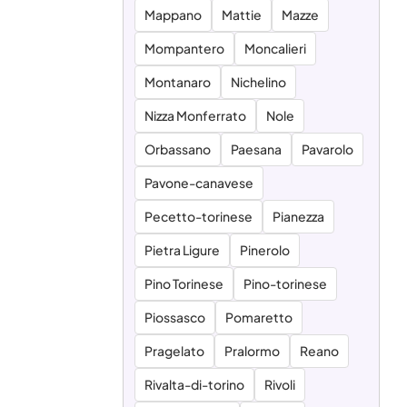
Mappano
Mattie
Mazze
Mompantero
Moncalieri
Montanaro
Nichelino
Nizza Monferrato
Nole
Orbassano
Paesana
Pavarolo
Pavone-canavese
Pecetto-torinese
Pianezza
Pietra Ligure
Pinerolo
Pino Torinese
Pino-torinese
Piossasco
Pomaretto
Pragelato
Pralormo
Reano
Rivalta-di-torino
Rivoli