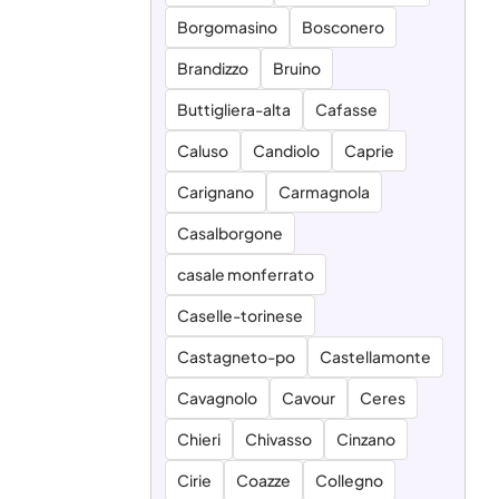
Borgomasino
Bosconero
Brandizzo
Bruino
Buttigliera-alta
Cafasse
Caluso
Candiolo
Caprie
Carignano
Carmagnola
Casalborgone
casale monferrato
Caselle-torinese
Castagneto-po
Castellamonte
Cavagnolo
Cavour
Ceres
Chieri
Chivasso
Cinzano
Cirie
Coazze
Collegno