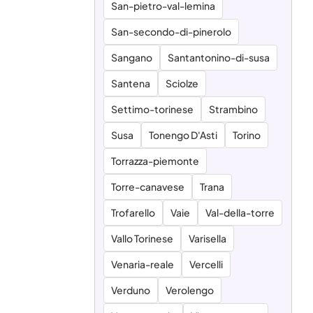
San-pietro-val-lemina
San-secondo-di-pinerolo
Sangano
Santantonino-di-susa
Santena
Sciolze
Settimo-torinese
Strambino
Susa
Tonengo D'Asti
Torino
Torrazza-piemonte
Torre-canavese
Trana
Trofarello
Vaie
Val-della-torre
Vallo Torinese
Varisella
Venaria-reale
Vercelli
Verduno
Verolengo