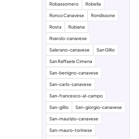
Robassomero
Robella
Ronco Canavese
Rondissone
Rosta
Rubiana
Rvarolo-canavese
Salerano-canavese
San Gillio
San Raffaele Cimena
San-benigno-canavese
San-carlo-canavese
San-francesco-al-campo
San-gillio
San-giorgio-canavese
San-maurizio-canavese
San-mauro-torinese