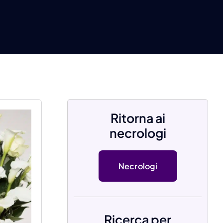
Ritorna ai
necrologi
Necrologi
Ricerca per