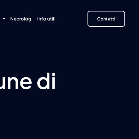
e
Necrologi
Info utili
Contatti
une di