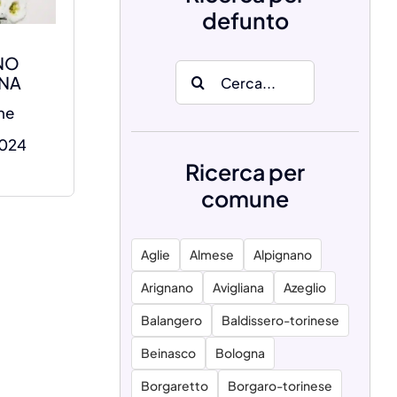
defunto
NO
Search
INA
for:
ne
2024
Ricerca per
comune
Aglie
Almese
Alpignano
Arignano
Avigliana
Azeglio
Balangero
Baldissero-torinese
Beinasco
Bologna
Borgaretto
Borgaro-torinese