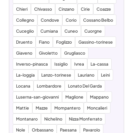
Chieri
Chivasso
Cinzano
Cirie
Coazze
Collegno
Condove
Corio
Cossano Belbo
Cuceglio
Cumiana
Cuneo
Cuorgne
Druento
Fiano
Foglizzo
Gassino-torinese
Giaveno
Givoletto
Grugliasco
Inverso-pinasca
Issiglio
Ivrea
La-cassa
La-loggia
Lanzo-torinese
Lauriano
Leini
Locana
Lombardore
Lonato Del Garda
Luserna-san-giovanni
Maglione
Mappano
Mattie
Mazze
Mompantero
Moncalieri
Montanaro
Nichelino
Nizza Monferrato
Nole
Orbassano
Paesana
Pavarolo