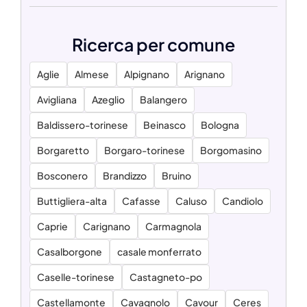
Ricerca per comune
Aglie
Almese
Alpignano
Arignano
Avigliana
Azeglio
Balangero
Baldissero-torinese
Beinasco
Bologna
Borgaretto
Borgaro-torinese
Borgomasino
Bosconero
Brandizzo
Bruino
Buttigliera-alta
Cafasse
Caluso
Candiolo
Caprie
Carignano
Carmagnola
Casalborgone
casale monferrato
Caselle-torinese
Castagneto-po
Castellamonte
Cavagnolo
Cavour
Ceres