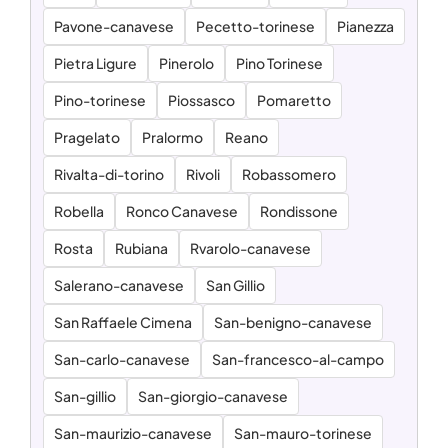
Pavone-canavese
Pecetto-torinese
Pianezza
Pietra Ligure
Pinerolo
Pino Torinese
Pino-torinese
Piossasco
Pomaretto
Pragelato
Pralormo
Reano
Rivalta-di-torino
Rivoli
Robassomero
Robella
Ronco Canavese
Rondissone
Rosta
Rubiana
Rvarolo-canavese
Salerano-canavese
San Gillio
San Raffaele Cimena
San-benigno-canavese
San-carlo-canavese
San-francesco-al-campo
San-gillio
San-giorgio-canavese
San-maurizio-canavese
San-mauro-torinese