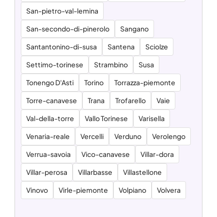
San-pietro-val-lemina
San-secondo-di-pinerolo
Sangano
Santantonino-di-susa
Santena
Sciolze
Settimo-torinese
Strambino
Susa
Tonengo D'Asti
Torino
Torrazza-piemonte
Torre-canavese
Trana
Trofarello
Vaie
Val-della-torre
Vallo Torinese
Varisella
Venaria-reale
Vercelli
Verduno
Verolengo
Verrua-savoia
Vico-canavese
Villar-dora
Villar-perosa
Villarbasse
Villastellone
Vinovo
Virle-piemonte
Volpiano
Volvera