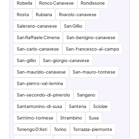
Robella
Ronco Canavese
Rondissone
Rosta
Rubiana
Rvarolo-canavese
Salerano-canavese
San Gillio
San Raffaele Cimena
San-benigno-canavese
San-carlo-canavese
San-francesco-al-campo
San-gillio
San-giorgio-canavese
San-maurizio-canavese
San-mauro-torinese
San-pietro-val-lemina
San-secondo-di-pinerolo
Sangano
Santantonino-di-susa
Santena
Sciolze
Settimo-torinese
Strambino
Susa
Tonengo D'Asti
Torino
Torrazza-piemonte