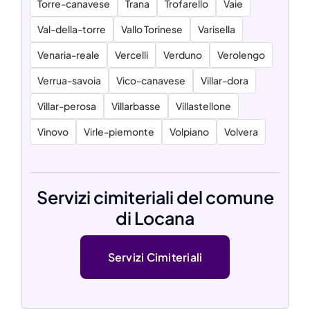
Torre-canavese
Trana
Trofarello
Vaie
Val-della-torre
Vallo Torinese
Varisella
Venaria-reale
Vercelli
Verduno
Verolengo
Verrua-savoia
Vico-canavese
Villar-dora
Villar-perosa
Villarbasse
Villastellone
Vinovo
Virle-piemonte
Volpiano
Volvera
Servizi cimiteriali del comune
di Locana
Servizi Cimiteriali