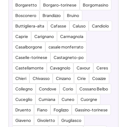
Borgaretto
Borgaro-torinese
Borgomasino
Bosconero
Brandizzo
Bruino
Buttigliera-alta
Cafasse
Caluso
Candiolo
Caprie
Carignano
Carmagnola
Casalborgone
casale monferrato
Caselle-torinese
Castagneto-po
Castellamonte
Cavagnolo
Cavour
Ceres
Chieri
Chivasso
Cinzano
Cirie
Coazze
Collegno
Condove
Corio
Cossano Belbo
Cuceglio
Cumiana
Cuneo
Cuorgne
Druento
Fiano
Foglizzo
Gassino-torinese
Giaveno
Givoletto
Grugliasco