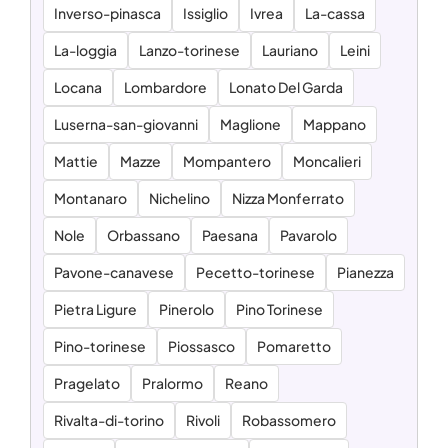
Inverso-pinasca
Issiglio
Ivrea
La-cassa
La-loggia
Lanzo-torinese
Lauriano
Leini
Locana
Lombardore
Lonato Del Garda
Luserna-san-giovanni
Maglione
Mappano
Mattie
Mazze
Mompantero
Moncalieri
Montanaro
Nichelino
Nizza Monferrato
Nole
Orbassano
Paesana
Pavarolo
Pavone-canavese
Pecetto-torinese
Pianezza
Pietra Ligure
Pinerolo
Pino Torinese
Pino-torinese
Piossasco
Pomaretto
Pragelato
Pralormo
Reano
Rivalta-di-torino
Rivoli
Robassomero