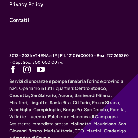
Privacy Policy
Contatti
2012 - 2026 ATHENA srl ® | P.I. 12109600010 – Rea: TO1265290
– Cap. Soc. 300.000,00 i.v.
Servizi di onoranze e pompe funebri a Torino e provincia
h24.
Operiamo in tutti i quartieri:
Centro Storico,
Crocetta, San Salvario, Aurora, Barriera di Milano,
Mirafiori, Lingotto, Santa Rita, Cit Turin, Pozzo Strada,
Vanchiglia, Campidoglio, Borgo Po, San Donato, Parella,
Vallette, Lucento, Falchera e Madonna di Campagna
.
Assistenza immediata presso:
Molinette, Mauriziano, San
Giovanni Bosco, Maria Vittoria, CTO, Martini, Gradenigo
e Amedeo di Savoia.