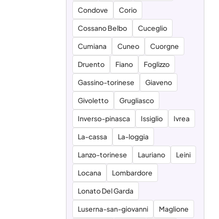
Condove
Corio
Cossano Belbo
Cuceglio
Cumiana
Cuneo
Cuorgne
Druento
Fiano
Foglizzo
Gassino-torinese
Giaveno
Givoletto
Grugliasco
Inverso-pinasca
Issiglio
Ivrea
La-cassa
La-loggia
Lanzo-torinese
Lauriano
Leini
Locana
Lombardore
Lonato Del Garda
Luserna-san-giovanni
Maglione