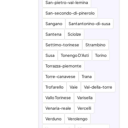
San-pietro-val-lemina
San-secondo-di-pinerolo
Sangano
Santantonino-di-susa
Santena
Sciolze
Settimo-torinese
Strambino
Susa
Tonengo D'Asti
Torino
Torrazza-piemonte
Torre-canavese
Trana
Trofarello
Vaie
Val-della-torre
Vallo Torinese
Varisella
Venaria-reale
Vercelli
Verduno
Verolengo