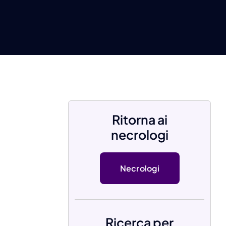
Ritorna ai
necrologi
Necrologi
Ricerca per