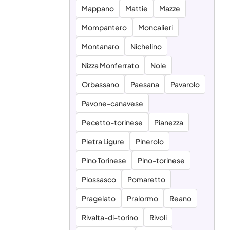
Mappano
Mattie
Mazze
Mompantero
Moncalieri
Montanaro
Nichelino
Nizza Monferrato
Nole
Orbassano
Paesana
Pavarolo
Pavone-canavese
Pecetto-torinese
Pianezza
Pietra Ligure
Pinerolo
Pino Torinese
Pino-torinese
Piossasco
Pomaretto
Pragelato
Pralormo
Reano
Rivalta-di-torino
Rivoli