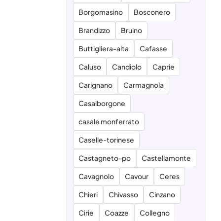
Borgomasino
Bosconero
Brandizzo
Bruino
Buttigliera-alta
Cafasse
Caluso
Candiolo
Caprie
Carignano
Carmagnola
Casalborgone
casale monferrato
Caselle-torinese
Castagneto-po
Castellamonte
Cavagnolo
Cavour
Ceres
Chieri
Chivasso
Cinzano
Cirie
Coazze
Collegno