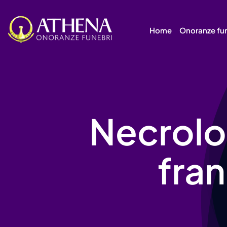
Skip
to
Home
Onoranze fu
content
Necrolo
fra