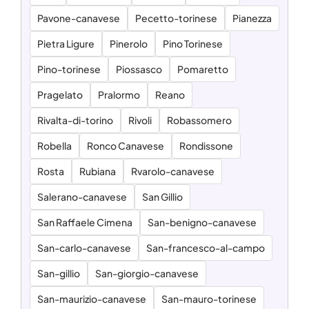
Pavone-canavese
Pecetto-torinese
Pianezza
Pietra Ligure
Pinerolo
Pino Torinese
Pino-torinese
Piossasco
Pomaretto
Pragelato
Pralormo
Reano
Rivalta-di-torino
Rivoli
Robassomero
Robella
Ronco Canavese
Rondissone
Rosta
Rubiana
Rvarolo-canavese
Salerano-canavese
San Gillio
San Raffaele Cimena
San-benigno-canavese
San-carlo-canavese
San-francesco-al-campo
San-gillio
San-giorgio-canavese
San-maurizio-canavese
San-mauro-torinese