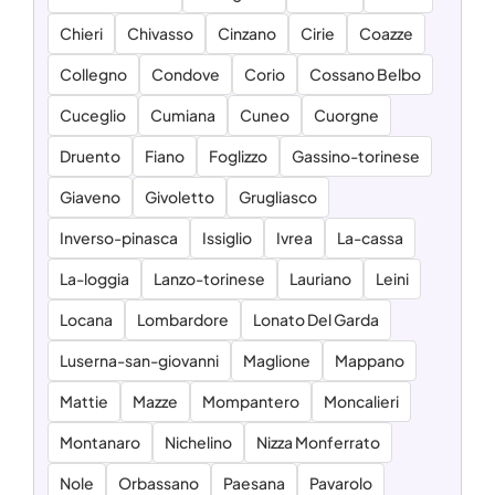
Chieri
Chivasso
Cinzano
Cirie
Coazze
Collegno
Condove
Corio
Cossano Belbo
Cuceglio
Cumiana
Cuneo
Cuorgne
Druento
Fiano
Foglizzo
Gassino-torinese
Giaveno
Givoletto
Grugliasco
Inverso-pinasca
Issiglio
Ivrea
La-cassa
La-loggia
Lanzo-torinese
Lauriano
Leini
Locana
Lombardore
Lonato Del Garda
Luserna-san-giovanni
Maglione
Mappano
Mattie
Mazze
Mompantero
Moncalieri
Montanaro
Nichelino
Nizza Monferrato
Nole
Orbassano
Paesana
Pavarolo