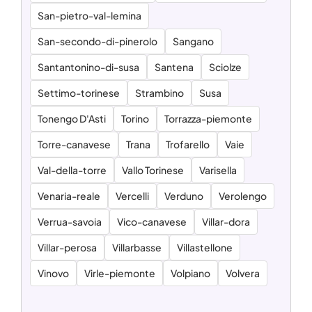
San-pietro-val-lemina
San-secondo-di-pinerolo
Sangano
Santantonino-di-susa
Santena
Sciolze
Settimo-torinese
Strambino
Susa
Tonengo D'Asti
Torino
Torrazza-piemonte
Torre-canavese
Trana
Trofarello
Vaie
Val-della-torre
Vallo Torinese
Varisella
Venaria-reale
Vercelli
Verduno
Verolengo
Verrua-savoia
Vico-canavese
Villar-dora
Villar-perosa
Villarbasse
Villastellone
Vinovo
Virle-piemonte
Volpiano
Volvera