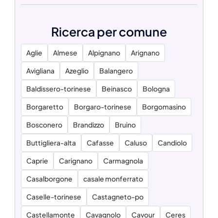
Ricerca per comune
Aglie
Almese
Alpignano
Arignano
Avigliana
Azeglio
Balangero
Baldissero-torinese
Beinasco
Bologna
Borgaretto
Borgaro-torinese
Borgomasino
Bosconero
Brandizzo
Bruino
Buttigliera-alta
Cafasse
Caluso
Candiolo
Caprie
Carignano
Carmagnola
Casalborgone
casale monferrato
Caselle-torinese
Castagneto-po
Castellamonte
Cavagnolo
Cavour
Ceres