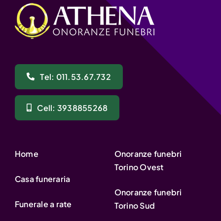
Tel: 011.53.67.732
Cell: 3938855268
Home
Onoranze funebri
Torino Ovest
Casa funeraria
Onoranze funebri
Funerale a rate
Torino Sud