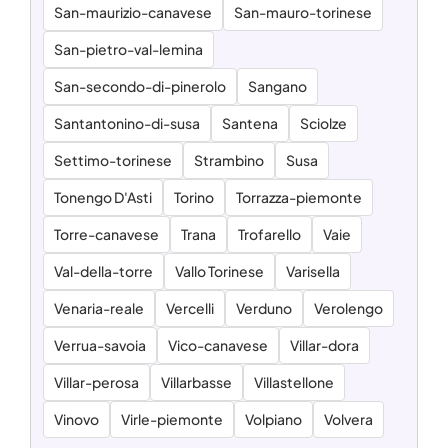
San-maurizio-canavese
San-mauro-torinese
San-pietro-val-lemina
San-secondo-di-pinerolo
Sangano
Santantonino-di-susa
Santena
Sciolze
Settimo-torinese
Strambino
Susa
Tonengo D'Asti
Torino
Torrazza-piemonte
Torre-canavese
Trana
Trofarello
Vaie
Val-della-torre
Vallo Torinese
Varisella
Venaria-reale
Vercelli
Verduno
Verolengo
Verrua-savoia
Vico-canavese
Villar-dora
Villar-perosa
Villarbasse
Villastellone
Vinovo
Virle-piemonte
Volpiano
Volvera