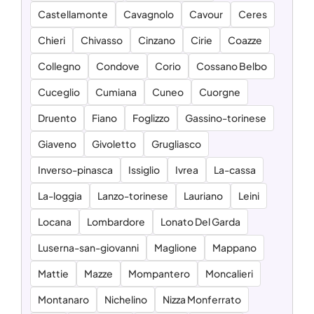
Castellamonte
Cavagnolo
Cavour
Ceres
Chieri
Chivasso
Cinzano
Cirie
Coazze
Collegno
Condove
Corio
Cossano Belbo
Cuceglio
Cumiana
Cuneo
Cuorgne
Druento
Fiano
Foglizzo
Gassino-torinese
Giaveno
Givoletto
Grugliasco
Inverso-pinasca
Issiglio
Ivrea
La-cassa
La-loggia
Lanzo-torinese
Lauriano
Leini
Locana
Lombardore
Lonato Del Garda
Luserna-san-giovanni
Maglione
Mappano
Mattie
Mazze
Mompantero
Moncalieri
Montanaro
Nichelino
Nizza Monferrato