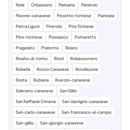
Nole
Orbassano
Paesana
Pavarolo
Pavone-canavese
Pecetto-torinese
Pianezza
Pietra Ligure
Pinerolo
Pino Torinese
Pino-torinese
Piossasco
Pomaretto
Pragelato
Pralormo
Reano
Rivalta-di-torino
Rivoli
Robassomero
Robella
Ronco Canavese
Rondissone
Rosta
Rubiana
Rvarolo-canavese
Salerano-canavese
San Gillio
San Raffaele Cimena
San-benigno-canavese
San-carlo-canavese
San-francesco-al-campo
San-gillio
San-giorgio-canavese