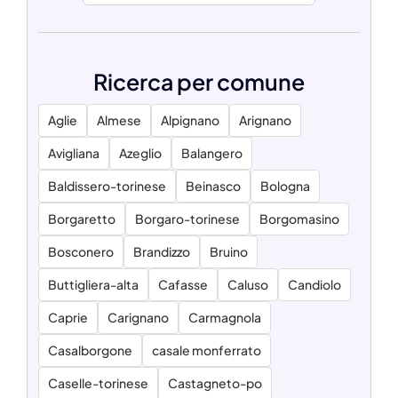
Ricerca per comune
Aglie
Almese
Alpignano
Arignano
Avigliana
Azeglio
Balangero
Baldissero-torinese
Beinasco
Bologna
Borgaretto
Borgaro-torinese
Borgomasino
Bosconero
Brandizzo
Bruino
Buttigliera-alta
Cafasse
Caluso
Candiolo
Caprie
Carignano
Carmagnola
Casalborgone
casale monferrato
Caselle-torinese
Castagneto-po