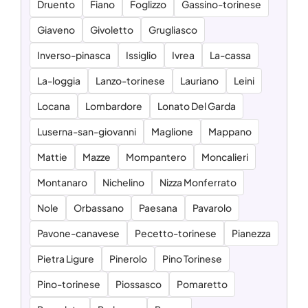
Druento
Fiano
Foglizzo
Gassino-torinese
Giaveno
Givoletto
Grugliasco
Inverso-pinasca
Issiglio
Ivrea
La-cassa
La-loggia
Lanzo-torinese
Lauriano
Leini
Locana
Lombardore
Lonato Del Garda
Luserna-san-giovanni
Maglione
Mappano
Mattie
Mazze
Mompantero
Moncalieri
Montanaro
Nichelino
Nizza Monferrato
Nole
Orbassano
Paesana
Pavarolo
Pavone-canavese
Pecetto-torinese
Pianezza
Pietra Ligure
Pinerolo
Pino Torinese
Pino-torinese
Piossasco
Pomaretto