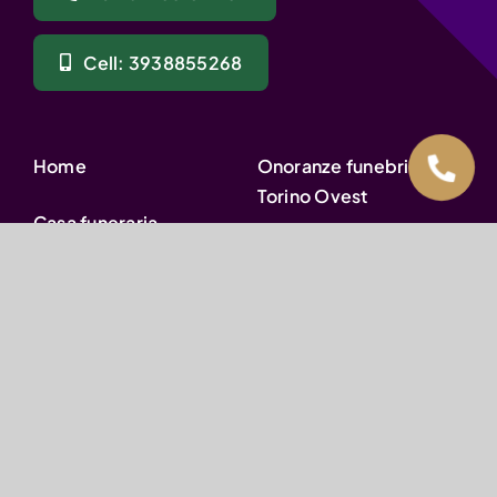
Cell: 3938855268
Home
Onoranze funebri
Torino Ovest
Casa funeraria
Onoranze funebri
Funerale a rate
Torino Sud
Necrologi
Onoranze funebri Rivoli
Notizie utili funerale
Onoranze funebri
Brandizzo
Prezzi funerale