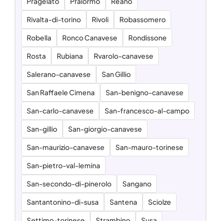
Pragelato
Pralormo
Reano
Rivalta-di-torino
Rivoli
Robassomero
Robella
Ronco Canavese
Rondissone
Rosta
Rubiana
Rvarolo-canavese
Salerano-canavese
San Gillio
San Raffaele Cimena
San-benigno-canavese
San-carlo-canavese
San-francesco-al-campo
San-gillio
San-giorgio-canavese
San-maurizio-canavese
San-mauro-torinese
San-pietro-val-lemina
San-secondo-di-pinerolo
Sangano
Santantonino-di-susa
Santena
Sciolze
Settimo-torinese
Strambino
Susa