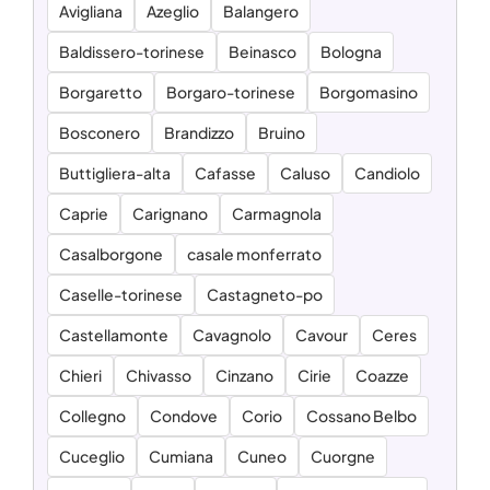
Avigliana
Azeglio
Balangero
Baldissero-torinese
Beinasco
Bologna
Borgaretto
Borgaro-torinese
Borgomasino
Bosconero
Brandizzo
Bruino
Buttigliera-alta
Cafasse
Caluso
Candiolo
Caprie
Carignano
Carmagnola
Casalborgone
casale monferrato
Caselle-torinese
Castagneto-po
Castellamonte
Cavagnolo
Cavour
Ceres
Chieri
Chivasso
Cinzano
Cirie
Coazze
Collegno
Condove
Corio
Cossano Belbo
Cuceglio
Cumiana
Cuneo
Cuorgne