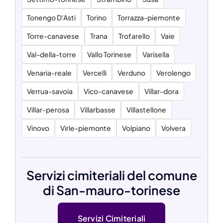
Tonengo D'Asti
Torino
Torrazza-piemonte
Torre-canavese
Trana
Trofarello
Vaie
Val-della-torre
Vallo Torinese
Varisella
Venaria-reale
Vercelli
Verduno
Verolengo
Verrua-savoia
Vico-canavese
Villar-dora
Villar-perosa
Villarbasse
Villastellone
Vinovo
Virle-piemonte
Volpiano
Volvera
Servizi cimiteriali del comune
di San-mauro-torinese
Servizi Cimiteriali