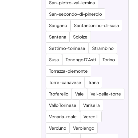
San-pietro-val-lemina
San-secondo-di-pinerolo
Sangano
Santantonino-di-susa
Santena
Sciolze
Settimo-torinese
Strambino
Susa
Tonengo D'Asti
Torino
Torrazza-piemonte
Torre-canavese
Trana
Trofarello
Vaie
Val-della-torre
Vallo Torinese
Varisella
Venaria-reale
Vercelli
Verduno
Verolengo