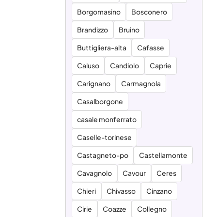
Borgomasino
Bosconero
Brandizzo
Bruino
Buttigliera-alta
Cafasse
Caluso
Candiolo
Caprie
Carignano
Carmagnola
Casalborgone
casale monferrato
Caselle-torinese
Castagneto-po
Castellamonte
Cavagnolo
Cavour
Ceres
Chieri
Chivasso
Cinzano
Cirie
Coazze
Collegno