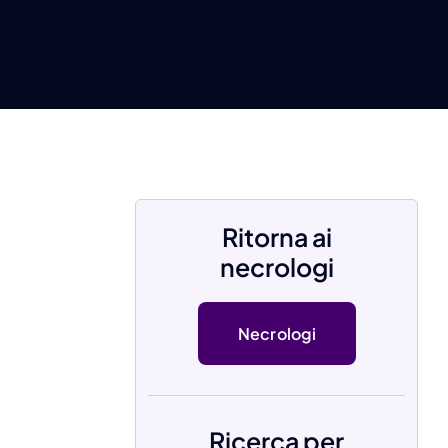
Ritorna ai
necrologi
Necrologi
Ricerca per