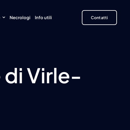
e
Necrologi
Info utili
Contatti
di Virle-