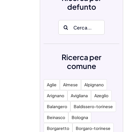
defunto
Search
for:
Ricerca per
comune
Aglie
Almese
Alpignano
Arignano
Avigliana
Azeglio
Balangero
Baldissero-torinese
Beinasco
Bologna
Borgaretto
Borgaro-torinese