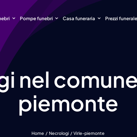
nebri
Pompe funebri
Casa funeraria
Prezzi funeral
i nel comune 
piemonte
Home
Necrologi
Virle-piemonte