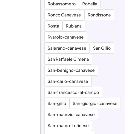
Robassomero
Robella
Ronco Canavese
Rondissone
Rosta
Rubiana
Rvarolo-canavese
Salerano-canavese
San Gillio
San Raffaele Cimena
San-benigno-canavese
San-carlo-canavese
San-francesco-al-campo
San-gillio
San-giorgio-canavese
San-maurizio-canavese
San-mauro-torinese