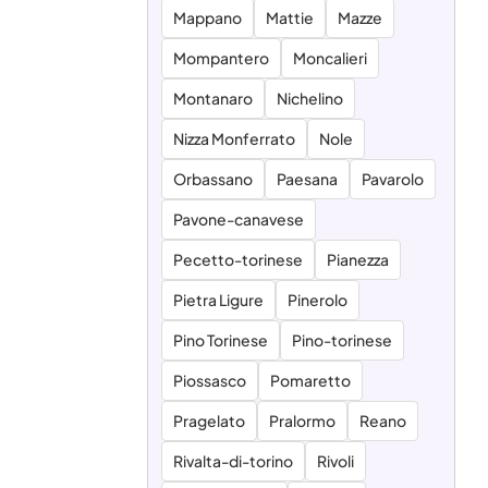
Mappano
Mattie
Mazze
Mompantero
Moncalieri
Montanaro
Nichelino
Nizza Monferrato
Nole
Orbassano
Paesana
Pavarolo
Pavone-canavese
Pecetto-torinese
Pianezza
Pietra Ligure
Pinerolo
Pino Torinese
Pino-torinese
Piossasco
Pomaretto
Pragelato
Pralormo
Reano
Rivalta-di-torino
Rivoli