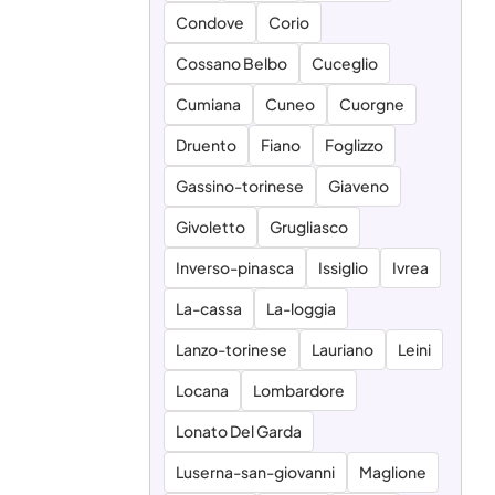
Condove
Corio
Cossano Belbo
Cuceglio
Cumiana
Cuneo
Cuorgne
Druento
Fiano
Foglizzo
Gassino-torinese
Giaveno
Givoletto
Grugliasco
Inverso-pinasca
Issiglio
Ivrea
La-cassa
La-loggia
Lanzo-torinese
Lauriano
Leini
Locana
Lombardore
Lonato Del Garda
Luserna-san-giovanni
Maglione