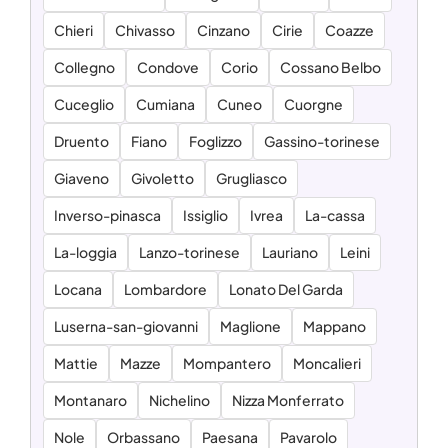
Chieri
Chivasso
Cinzano
Cirie
Coazze
Collegno
Condove
Corio
Cossano Belbo
Cuceglio
Cumiana
Cuneo
Cuorgne
Druento
Fiano
Foglizzo
Gassino-torinese
Giaveno
Givoletto
Grugliasco
Inverso-pinasca
Issiglio
Ivrea
La-cassa
La-loggia
Lanzo-torinese
Lauriano
Leini
Locana
Lombardore
Lonato Del Garda
Luserna-san-giovanni
Maglione
Mappano
Mattie
Mazze
Mompantero
Moncalieri
Montanaro
Nichelino
Nizza Monferrato
Nole
Orbassano
Paesana
Pavarolo