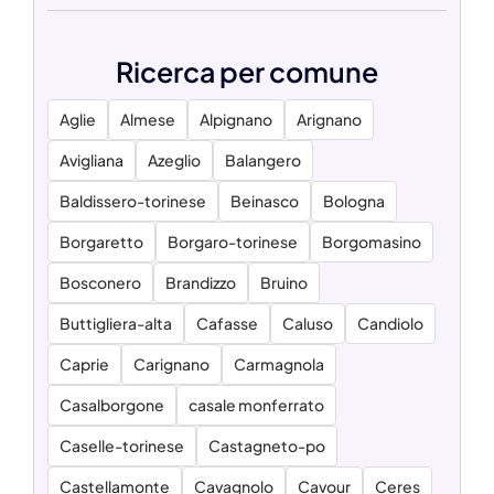
Ricerca per comune
Aglie
Almese
Alpignano
Arignano
Avigliana
Azeglio
Balangero
Baldissero-torinese
Beinasco
Bologna
Borgaretto
Borgaro-torinese
Borgomasino
Bosconero
Brandizzo
Bruino
Buttigliera-alta
Cafasse
Caluso
Candiolo
Caprie
Carignano
Carmagnola
Casalborgone
casale monferrato
Caselle-torinese
Castagneto-po
Castellamonte
Cavagnolo
Cavour
Ceres