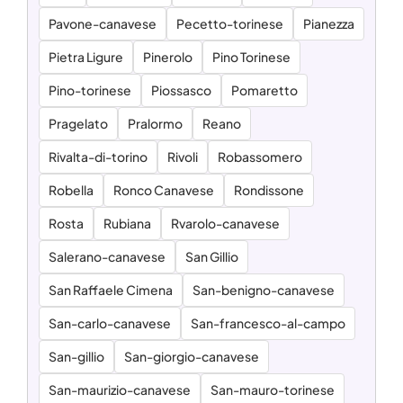
Pavone-canavese
Pecetto-torinese
Pianezza
Pietra Ligure
Pinerolo
Pino Torinese
Pino-torinese
Piossasco
Pomaretto
Pragelato
Pralormo
Reano
Rivalta-di-torino
Rivoli
Robassomero
Robella
Ronco Canavese
Rondissone
Rosta
Rubiana
Rvarolo-canavese
Salerano-canavese
San Gillio
San Raffaele Cimena
San-benigno-canavese
San-carlo-canavese
San-francesco-al-campo
San-gillio
San-giorgio-canavese
San-maurizio-canavese
San-mauro-torinese