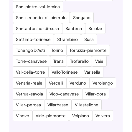
San-pietro-val-lemina
San-secondo-di-pinerolo
Sangano
Santantonino-di-susa
Santena
Sciolze
Settimo-torinese
Strambino
Susa
Tonengo D'Asti
Torino
Torrazza-piemonte
Torre-canavese
Trana
Trofarello
Vaie
Val-della-torre
Vallo Torinese
Varisella
Venaria-reale
Vercelli
Verduno
Verolengo
Verrua-savoia
Vico-canavese
Villar-dora
Villar-perosa
Villarbasse
Villastellone
Vinovo
Virle-piemonte
Volpiano
Volvera