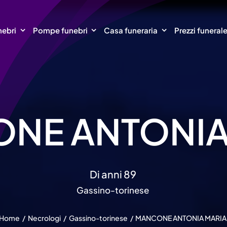
nebri
Pompe funebri
Casa funeraria
Prezzi funeral
NE ANTONIA
Di anni 89
Gassino-torinese
Home
Necrologi
Gassino-torinese
MANCONE ANTONIA MARIA