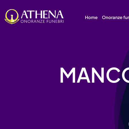
Skip
to
Home
Onoranze fu
content
MANCO