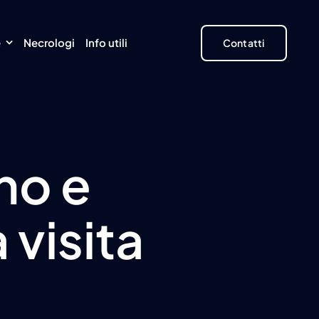
e
Necrologi
Info utili
Contatti
ino e
 visita