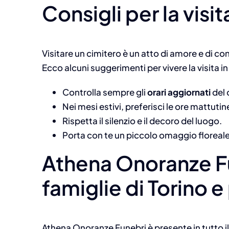
Consigli per la visit
Visitare un cimitero è un atto di amore e di con
Ecco alcuni suggerimenti per vivere la visita
Controlla sempre gli
orari aggiornati
del 
Nei mesi estivi, preferisci le ore mattutin
Rispetta il silenzio e il decoro del luogo.
Porta con te un piccolo omaggio floreale,
Athena Onoranze Fu
famiglie di Torino e
Athena Onoranze Funebri è presente in tutto il 