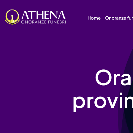
Skip
to
Home
Onoranze fu
content
Orar
provin