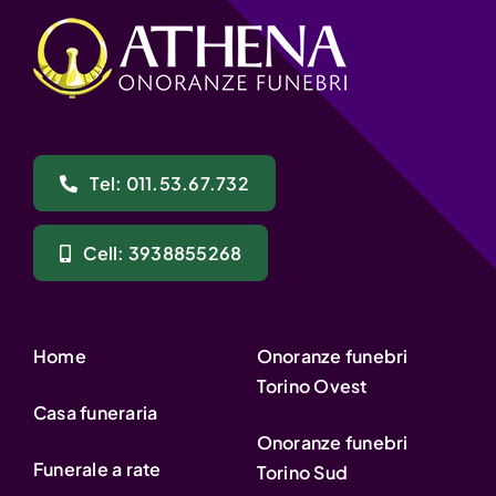
Tel: 011.53.67.732
Cell: 3938855268
Home
Onoranze funebri
Torino Ovest
Casa funeraria
Onoranze funebri
Funerale a rate
Torino Sud