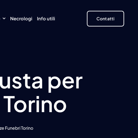
e
Necrologi
Info utili
Contatti
iusta per
 Torino
ze Funebri Torino