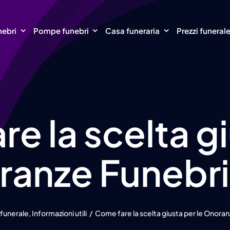
nebri
Pompe funebri
Casa funeraria
Prezzi funeral
e la scelta g
ranze Funebri
 funerale
Informazioni utili
Come fare la scelta giusta per le Onoran