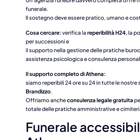
Un’agenzia funebre davvero completa offre mo
funerale.
Il sostegno deve essere pratico, umano e cos
Cosa cercare:
verifica la
reperibilità H24
, la p
per successioni e
il supporto nella gestione delle pratiche buro
assistenza psicologica e consulenza personal
Il supporto completo di Athena:
siamo reperibili 24 ore su 24 in tutte le nostre 
Brandizzo
.
Offriamo anche
consulenza legale gratuita
pe
totale delle pratiche amministrative e cimiteria
Funerale accessibil