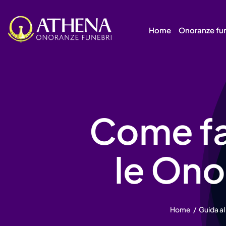
Skip
to
Home
Onoranze fu
content
Come far
le Ono
Home
Guida al