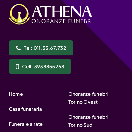
Tel: 011.53.67.732
Cell: 3938855268
Home
Onoranze funebri
Torino Ovest
Casa funeraria
Onoranze funebri
Funerale a rate
Torino Sud