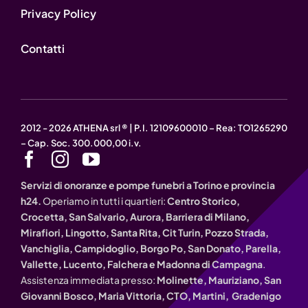
Privacy Policy
Contatti
2012 - 2026 ATHENA srl ® | P.I. 12109600010 – Rea: TO1265290
– Cap. Soc. 300.000,00 i.v.
Servizi di onoranze e pompe funebri a Torino e provincia
h24.
Operiamo in tutti i quartieri:
Centro Storico,
Crocetta, San Salvario, Aurora, Barriera di Milano,
Mirafiori, Lingotto, Santa Rita, Cit Turin, Pozzo Strada,
Vanchiglia, Campidoglio, Borgo Po, San Donato, Parella,
Vallette, Lucento, Falchera e Madonna di Campagna
.
Assistenza immediata presso:
Molinette, Mauriziano, San
Giovanni Bosco, Maria Vittoria, CTO, Martini, Gradenigo