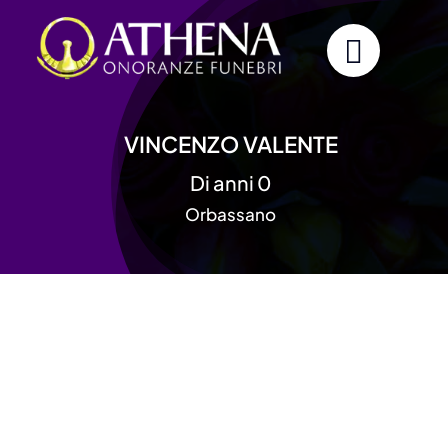
Skip
to
content
VINCENZO VALENTE
Di anni 0
Orbassano