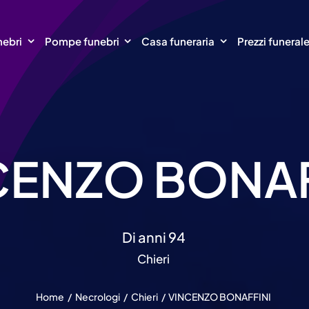
nebri
Pompe funebri
Casa funeraria
Prezzi funeral
CENZO BONAF
Di anni 94
Chieri
Home
Necrologi
Chieri
VINCENZO BONAFFINI