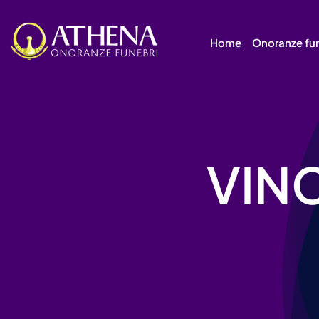
Skip
to
Home
Onoranze fu
content
VIN