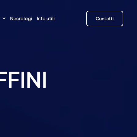
e
Necrologi
Info utili
Contatti
FINI