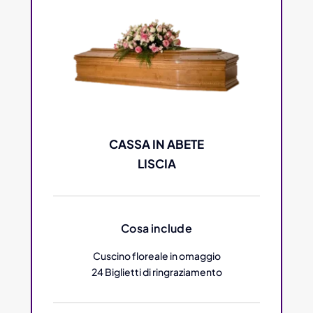
CASSA IN ABETE
LISCIA
Cosa include
Cuscino floreale in omaggio
24 Biglietti di ringraziamento