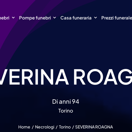
nebri
Pompe funebri
Casa funeraria
Prezzi funeral
VERINA ROA
Di anni 94
Torino
Home
Necrologi
Torino
SEVERINA ROAGNA