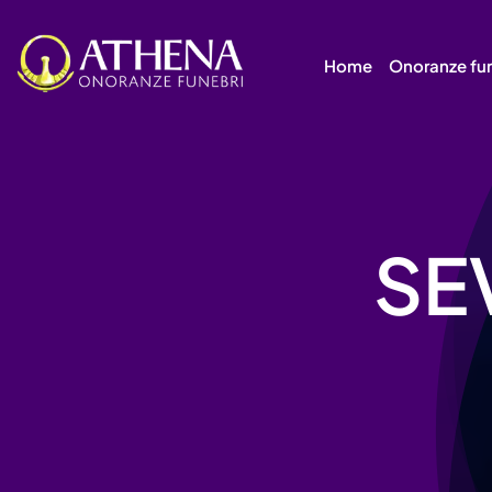
Skip
to
Home
Onoranze fu
content
SE