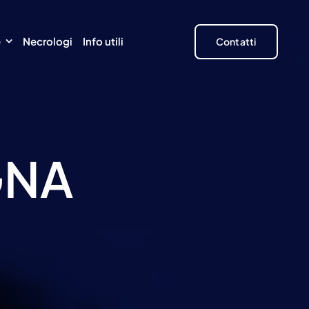
e
Necrologi
Info utili
Contatti
GNA