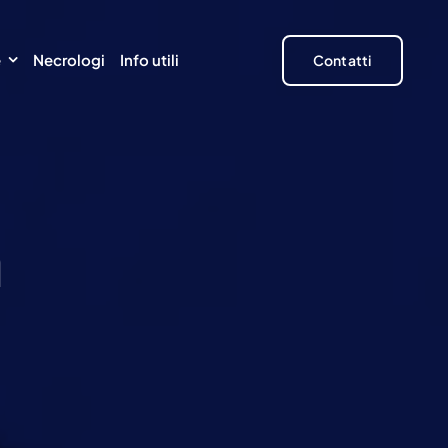
e
Necrologi
Info utili
Contatti
n