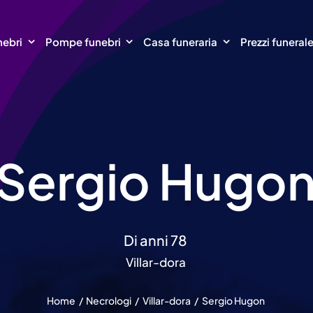
nebri
Pompe funebri
Casa funeraria
Prezzi funeral
Sergio Hugo
Di anni 78
Villar-dora
Home
Necrologi
Villar-dora
Sergio Hugon