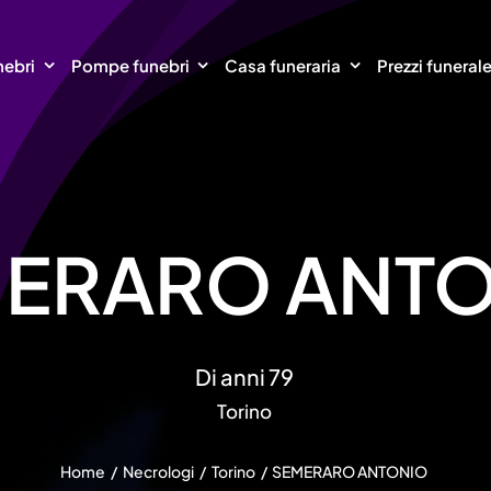
nebri
Pompe funebri
Casa funeraria
Prezzi funeral
ERARO ANT
Di anni 79
Torino
Home
Necrologi
Torino
SEMERARO ANTONIO