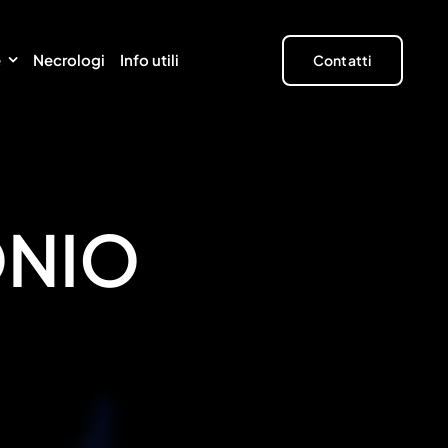
e
Necrologi
Info utili
Contatti
ONIO