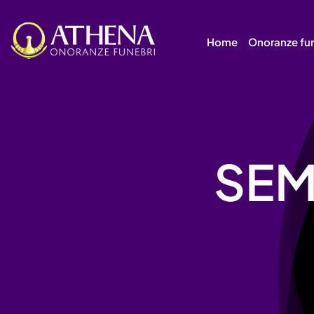
Skip
to
Home
Onoranze fu
content
SEM