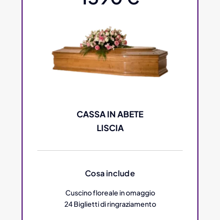
CASSA IN ABETE
LISCIA
Cosa include
Cuscino floreale in omaggio
24 Biglietti di ringraziamento