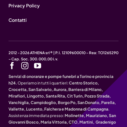
Privacy Policy
Contatti
2012 - 2026 ATHENA srl ® | P.I. 12109600010 – Rea: TO1265290
– Cap. Soc. 300.000,00 i.v.
Servizi di onoranze e pompe funebri a Torino e provincia
h24.
Operiamo in tutti i quartieri:
Centro Storico,
Crocetta, San Salvario, Aurora, Barriera di Milano,
Mirafiori, Lingotto, Santa Rita, Cit Turin, Pozzo Strada,
Vanchiglia, Campidoglio, Borgo Po, San Donato, Parella,
Vallette, Lucento, Falchera e Madonna di Campagna
.
Assistenza immediata presso:
Molinette, Mauriziano, San
Giovanni Bosco, Maria Vittoria, CTO, Martini, Gradenigo