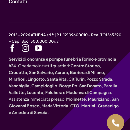
Contatti
2012 - 2026 ATHENA srl ® | P.I. 12109600010 – Rea: TO1265290
– Cap. Soc. 300.000,00 i.v.
Servizi di onoranze e pompe funebri a Torino e provincia
h24.
Operiamo in tutti i quartieri:
Centro Storico,
Crocetta, San Salvario, Aurora, Barriera di Milano,
Mirafiori, Lingotto, Santa Rita, Cit Turin, Pozzo Strada,
Vanchiglia, Campidoglio, Borgo Po, San Donato, Parella,
Vallette, Lucento, Falchera e Madonna di Campagna
.
Assistenza immediata presso:
Molinette, Mauriziano, San
Giovanni Bosco, Maria Vittoria, CTO, Martini, Gradenigo
e Amedeo di Savoia.