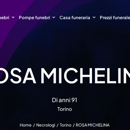
nebri
Pompe funebri
Casa funeraria
Prezzi funeral
OSA MICHELI
Di anni 91
Torino
Home
Necrologi
Torino
ROSA MICHELINA