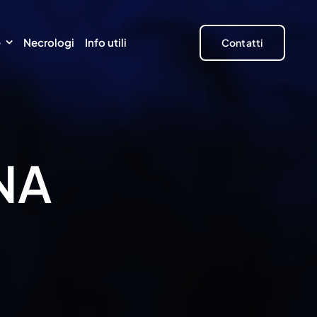
e
Necrologi
Info utili
Contatti
NA