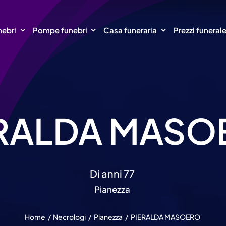
nebri
Pompe funebri
Casa funeraria
Prezzi funeral
ERALDA MASO
Di anni 77
Pianezza
Home
Necrologi
Pianezza
PIERALDA MASOERO