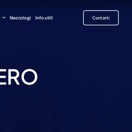
e
Necrologi
Info utili
Contatti
ERO