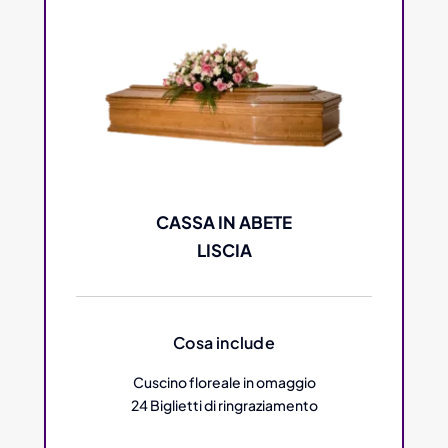
CASSA IN ABETE
LISCIA
Cosa include
Cuscino floreale in omaggio
24 Biglietti di ringraziamento