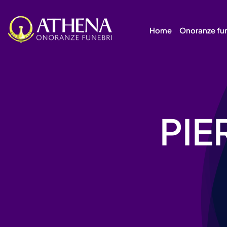
Skip
to
Home
Onoranze fu
content
PI