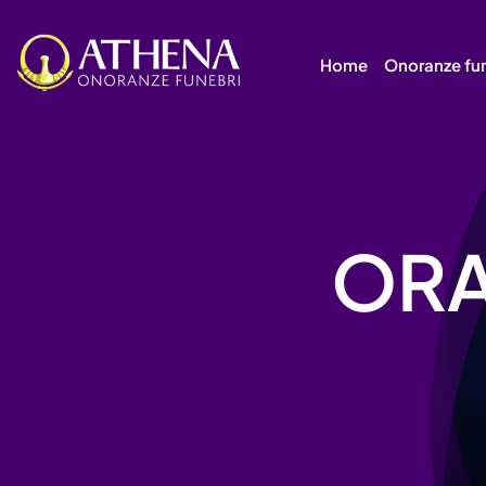
Skip
to
Home
Onoranze fu
content
ORA