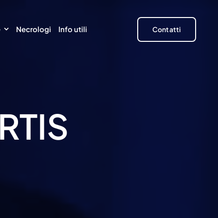
e
Necrologi
Info utili
Contatti
RTIS