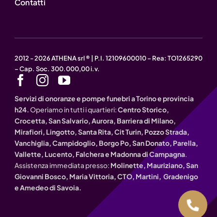
Contatti
2012 - 2026 ATHENA srl ® | P.I. 12109600010 – Rea: TO1265290
– Cap. Soc. 300.000,00 i.v.
Servizi di onoranze e pompe funebri a Torino e provincia
h24.
Operiamo in tutti i quartieri:
Centro Storico,
Crocetta, San Salvario, Aurora, Barriera di Milano,
Mirafiori, Lingotto, Santa Rita, Cit Turin, Pozzo Strada,
Vanchiglia, Campidoglio, Borgo Po, San Donato, Parella,
Vallette, Lucento, Falchera e Madonna di Campagna
.
Assistenza immediata presso:
Molinette, Mauriziano, San
Giovanni Bosco, Maria Vittoria, CTO, Martini, Gradenigo
e Amedeo di Savoia.