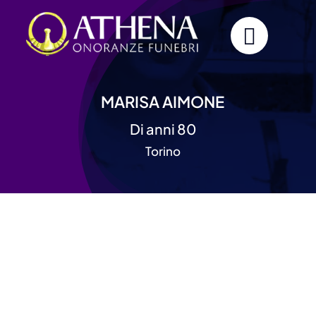
Skip
to
content
MARISA AIMONE
Di anni 80
Torino