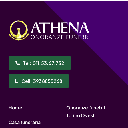
Tel: 011.53.67.732
Cell: 3938855268
Home
Onoranze funebri
Torino Ovest
Casa funeraria