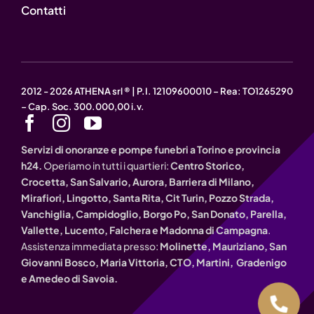
Contatti
2012 - 2026 ATHENA srl ® | P.I. 12109600010 – Rea: TO1265290
– Cap. Soc. 300.000,00 i.v.
Servizi di onoranze e pompe funebri a Torino e provincia
h24.
Operiamo in tutti i quartieri:
Centro Storico,
Crocetta, San Salvario, Aurora, Barriera di Milano,
Mirafiori, Lingotto, Santa Rita, Cit Turin, Pozzo Strada,
Vanchiglia, Campidoglio, Borgo Po, San Donato, Parella,
Vallette, Lucento, Falchera e Madonna di Campagna
.
Assistenza immediata presso:
Molinette, Mauriziano, San
Giovanni Bosco, Maria Vittoria, CTO, Martini, Gradenigo
e Amedeo di Savoia.