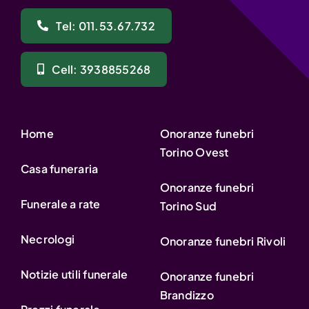
Tel: 011.53.67.732
Cell: 3938855268
Home
Onoranze funebri
Torino Ovest
Casa funeraria
Onoranze funebri
Funerale a rate
Torino Sud
Necrologi
Onoranze funebri Rivoli
Notizie utili funerale
Onoranze funebri
Brandizzo