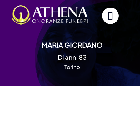
Skip
to
content
MARIA GIORDANO
Di anni 83
Torino