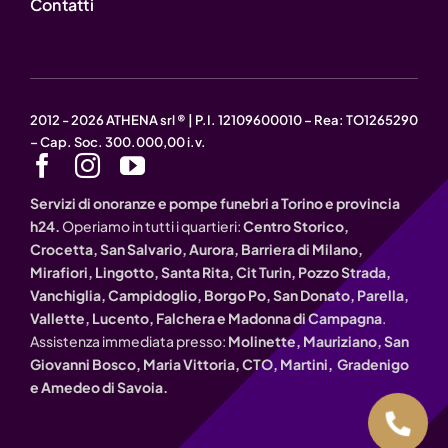
Contatti
2012 - 2026 ATHENA srl ® | P.I. 12109600010 – Rea: TO1265290
– Cap. Soc. 300.000,00 i.v.
Servizi di onoranze e pompe funebri a Torino e provincia
h24.
Operiamo in tutti i quartieri:
Centro Storico,
Crocetta, San Salvario, Aurora, Barriera di Milano,
Mirafiori, Lingotto, Santa Rita, Cit Turin, Pozzo Strada,
Vanchiglia, Campidoglio, Borgo Po, San Donato, Parella,
Vallette, Lucento, Falchera e Madonna di Campagna
.
Assistenza immediata presso:
Molinette, Mauriziano, San
Giovanni Bosco, Maria Vittoria, CTO, Martini, Gradenigo
e Amedeo di Savoia.