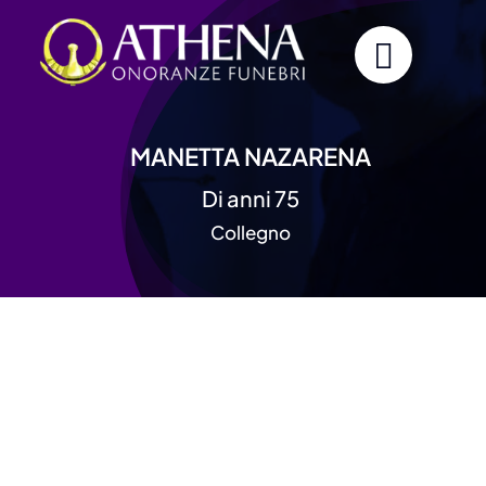
Skip
to
content
MANETTA NAZARENA
Di anni 75
Collegno