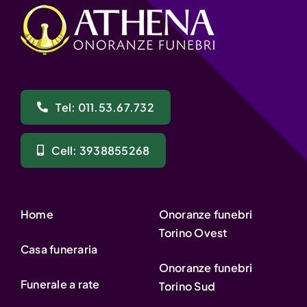
Tel: 011.53.67.732
Cell: 3938855268
Home
Onoranze funebri
Torino Ovest
Casa funeraria
Onoranze funebri
Funerale a rate
Torino Sud