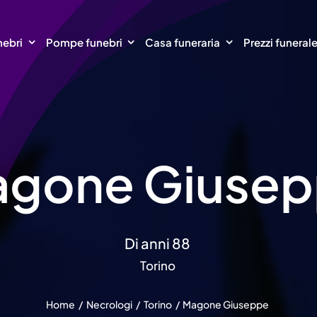
nebri
Pompe funebri
Casa funeraria
Prezzi funeral
gone Giuse
Di anni 88
Torino
Home
Necrologi
Torino
Magone Giuseppe