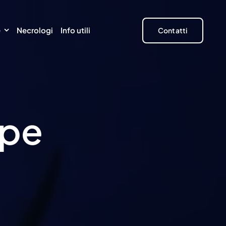
e
Necrologi
Info utili
Contatti
ppe