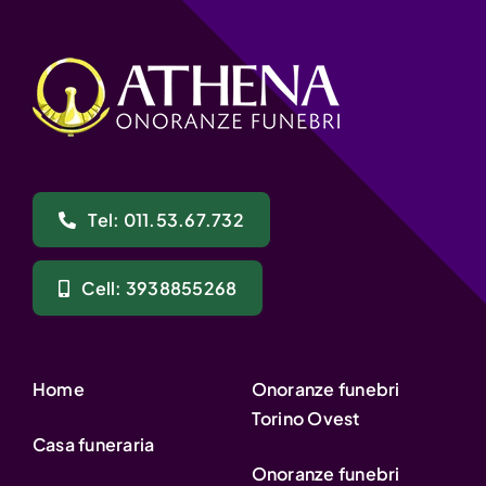
Tel: 011.53.67.732
Cell: 3938855268
Home
Onoranze funebri
Torino Ovest
Casa funeraria
Onoranze funebri