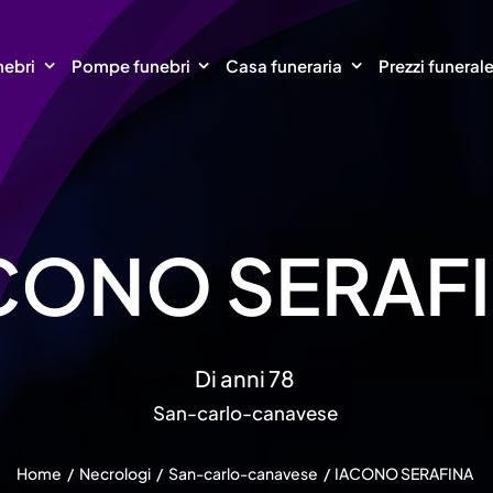
nebri
Pompe funebri
Casa funeraria
Prezzi funeral
CONO SERAF
Di anni 78
San-carlo-canavese
Home
Necrologi
San-carlo-canavese
IACONO SERAFINA