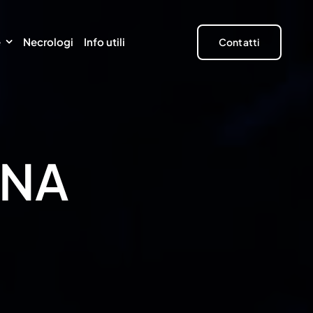
e
Necrologi
Info utili
Contatti
INA