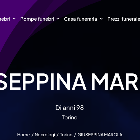
nebri
Pompe funebri
Casa funeraria
Prezzi funeral
SEPPINA MA
Di anni 98
Torino
Home
Necrologi
Torino
GIUSEPPINA MAROLA