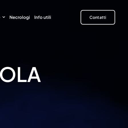
e
Necrologi
Info utili
Contatti
ROLA