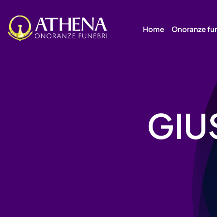
Skip
to
Home
Onoranze fu
content
GIU