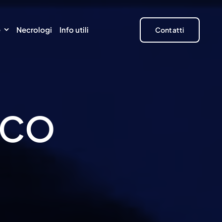
e
Necrologi
Info utili
Contatti
LCO