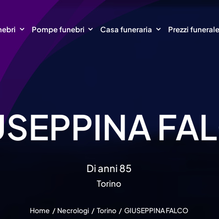
nebri
Pompe funebri
Casa funeraria
Prezzi funeral
USEPPINA FA
Di anni 85
Torino
Home
Necrologi
Torino
GIUSEPPINA FALCO