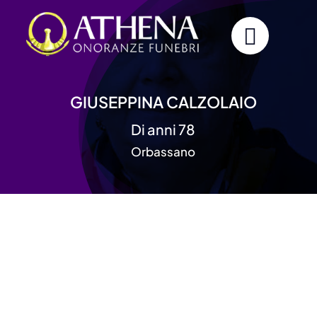
Skip
to
content
GIUSEPPINA CALZOLAIO
Di anni 78
Orbassano