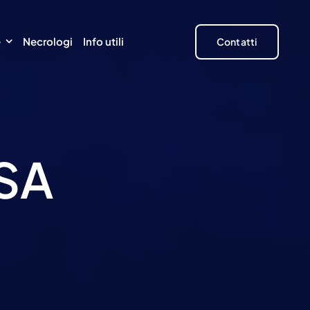
e
Necrologi
Info utili
Contatti
SA