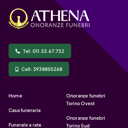
Tel: 011.53.67.732
Cell: 3938855268
Home
Onoranze funebri
Torino Ovest
Casa funeraria
Onoranze funebri
Funerale a rate
Torino Sud