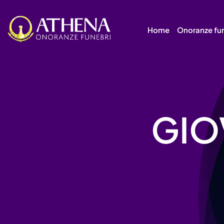
Skip
to
Home
Onoranze fu
content
GIO