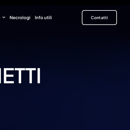
e
Necrologi
Info utili
Contatti
ETTI