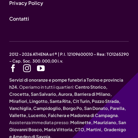
Privacy Policy
Contatti
2012 - 2026 ATHENA srl ® | P.I. 12109600010 – Rea: TO1265290
– Cap. Soc. 300.000,00 i.v.
Servizi di onoranze e pompe funebri a Torino e provincia
h24.
Operiamo in tutti i quartieri:
Centro Storico,
Crocetta, San Salvario, Aurora, Barriera di Milano,
Mirafiori, Lingotto, Santa Rita, Cit Turin, Pozzo Strada,
Vanchiglia, Campidoglio, Borgo Po, San Donato, Parella,
Vallette, Lucento, Falchera e Madonna di Campagna
.
Assistenza immediata presso:
Molinette, Mauriziano, San
Giovanni Bosco, Maria Vittoria, CTO, Martini, Gradenigo
e Amedeo di Savoia.