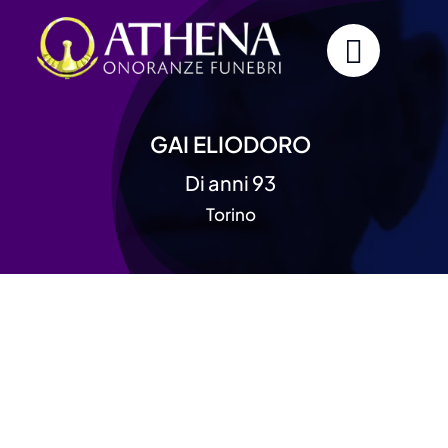
Skip
to
content
GAI ELIODORO
Di anni 93
Torino