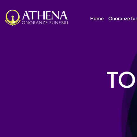
Skip
to
Home
Onoranze fu
content
TO