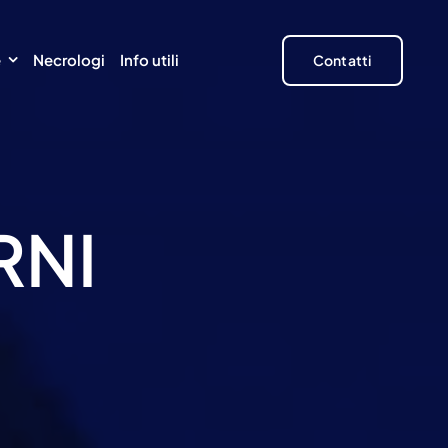
e
Necrologi
Info utili
Contatti
RNI