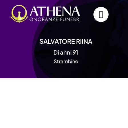
Skip
to
content
SALVATORE RIINA
Di anni 91
Strambino