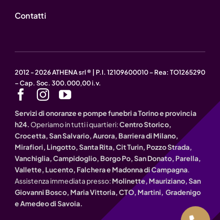
Contatti
2012 - 2026 ATHENA srl ® | P.I. 12109600010 – Rea: TO1265290
– Cap. Soc. 300.000,00 i.v.
Servizi di onoranze e pompe funebri a Torino e provincia
h24.
Operiamo in tutti i quartieri:
Centro Storico,
Crocetta, San Salvario, Aurora, Barriera di Milano,
Mirafiori, Lingotto, Santa Rita, Cit Turin, Pozzo Strada,
Vanchiglia, Campidoglio, Borgo Po, San Donato, Parella,
Vallette, Lucento, Falchera e Madonna di Campagna
.
Assistenza immediata presso:
Molinette, Mauriziano, San
Giovanni Bosco, Maria Vittoria, CTO, Martini, Gradenigo
e Amedeo di Savoia.