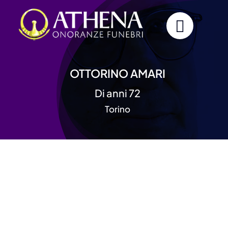
Skip
to
content
OTTORINO AMARI
Di anni 72
Torino