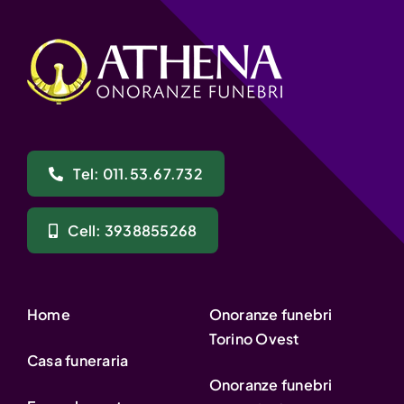
Tel: 011.53.67.732
Cell: 3938855268
Home
Onoranze funebri
Torino Ovest
Casa funeraria
Onoranze funebri